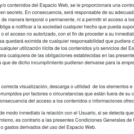
 y/o contenidos del Espacio Web, se le proporcionara una contr
en secreto. En consecuencia, será responsable de su adecuada
 de manera temporal o permanente, ni a permitir el acceso a lo
bliga a notificar a la sociedad cualquier hecho que pueda supo
ío o el acceso no autorizado, con el fin de proceder a su inmed
presa quedará eximida de cualquier responsabilidad que pudiera 
alquier utilización ilícita de los contenidos y/o servicios del E
era cualquiera de las obligaciones establecidas en las presen
s que de dicho incumplimiento pudieran derivarse para la empr
a correcta visualización, descarga o utilidad de los elementos 
errumpidos por factores o circunstancias que están fuera de su 
nsecuencia del acceso a los contenidos o informaciones ofrec
r de modo inmediato la relación con el Usuario, si se detecta q
el mismo, es contrario a las presentes Condiciones Generales 
s o gastos derivados del uso del Espacio Web.