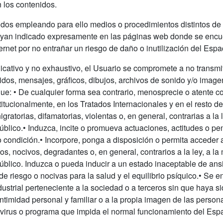
 los contenidos.
nidos empleando para ello medios o procedimientos distintos de
hayan indicado expresamente en las páginas web donde se encue
rnet por no entrañar un riesgo de daño o inutilización del Espa
dicativo y no exhaustivo, el Usuario se compromete a no transmit
idos, mensajes, gráficos, dibujos, archivos de sonido y/o imagen
que: • De cualquier forma sea contrario, menosprecie o atente c
tucionalmente, en los Tratados Internacionales y en el resto de l
ratorias, difamatorias, violentas o, en general, contrarias a la
blico.• Induzca, incite o promueva actuaciones, actitudes o pe
 o condición.• Incorpore, ponga a disposición o permita acceder
ivos, nocivos, degradantes o, en general, contrarios a la ley, a 
blico. Induzca o pueda inducir a un estado inaceptable de ansi
de riesgo o nocivas para la salud y el equilibrio psíquico.• Se e
ndustrial perteneciente a la sociedad o a terceros sin que haya 
a intimidad personal y familiar o a la propia imagen de las person
de virus o programa que impida el normal funcionamiento del Es