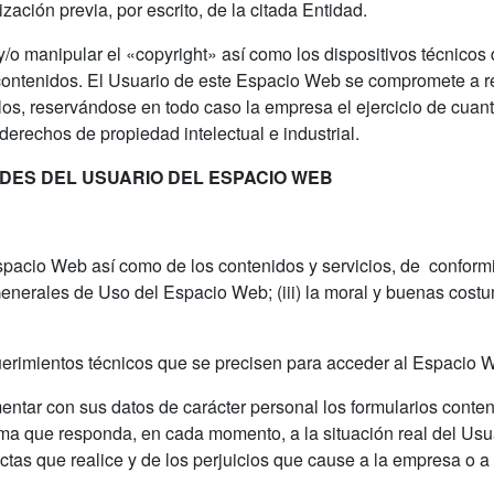
ación previa, por escrito, de la citada Entidad.
y/o manipular el «copyright» así como los dispositivos técnico
contenidos. El Usuario de este Espacio Web se compromete a re
los, reservándose en todo caso la empresa el ejercicio de cuan
erechos de propiedad intelectual e industrial.
ADES DEL USUARIO DEL ESPACIO WEB
pacio Web así como de los contenidos y servicios, de conformida
enerales de Uso del Espacio Web; (iii) la moral y buenas costu
uerimientos técnicos que se precisen para acceder al Espacio 
imentar con sus datos de carácter personal los formularios cont
a que responda, en cada momento, a la situación real del Usua
tas que realice y de los perjuicios que cause a la empresa o a t