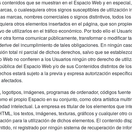
s contenidos que se muestran en el Espacio Web y en especial, 
cas, o cualesquiera otros signos susceptibles de utilización in
las marcas, nombres comerciales o signos distintivos, todos los
esquiera otros elementos insertados en el página, que son propi
vo de utilizarlos en el tráfico económico. Por todo ello el Usuar
uier otra forma comunicar públicamente, transformar o modificar
erive del incumplimiento de tales obligaciones. En ningún cas
esión total ni parcial de dichos derechos, salvo que se establez
Web no confieren a los Usuarios ningún otro derecho de utili
pública del Espacio Web y/o de sus Contenidos distintos de lo
chos estará sujeto a la previa y expresa autorización específic
s afectados.
os, logotipos, imágenes, programas de ordenador, códigos fuente 
 como el propio Espacio en su conjunto, como obra artística mul
iedad intelectual. La empresa es titular de los elementos que in
ML, los textos, imágenes, texturas, gráficos y cualquier otro 
ación para la utilización de dichos elementos. El contenido di
mitido, ni registrado por ningún sistema de recuperación de inf