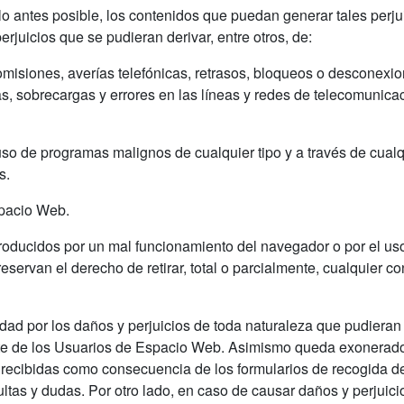
o antes posible, los contenidos que puedan generar tales perjui
juicios que se pudieran derivar, entre otros, de:
s, omisiones, averías telefónicas, retrasos, bloqueos o desconex
as, sobrecargas y errores en las líneas y redes de telecomunicac
 uso de programas malignos de cualquier tipo y a través de cua
s.
pacio Web.
roducidos por un mal funcionamiento del navegador o por el us
eservan el derecho de retirar, total o parcialmente, cualquier c
ad por los daños y perjuicios de toda naturaleza que pudieran d
parte de los Usuarios de Espacio Web. Asimismo queda exonerado
 recibidas como consecuencia de los formularios de recogida d
ltas y dudas. Por otro lado, en caso de causar daños y perjuicio