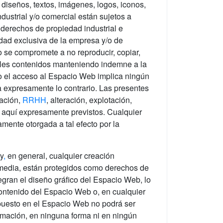
diseños, textos, imágenes, logos, iconos,
dustrial y/o comercial están sujetos a
 derechos de propiedad industrial e
edad exclusiva de la empresa y/o de
io se compromete a no reproducir, copiar,
 tales contenidos manteniendo indemne a la
o el acceso al Espacio Web implica ningún
ca expresamente lo contrario. Las presentes
zación,
RRHH
, alteración, explotación,
s aquí expresamente previstos. Cualquier
amente otorgada a tal efecto por la
y
,
en general, cualquier creación
timedia, están protegidos como derechos de
tegran el diseño gráfico del Espacio Web, lo
contenido del Espacio Web o, en cualquier
spuesto en el Espacio Web no podrá ser
ormación, en ninguna forma ni en ningún