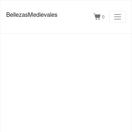
BellezasMedievales
0
RECOPILACIONES EXQUISITAS DE
Libros de Horas