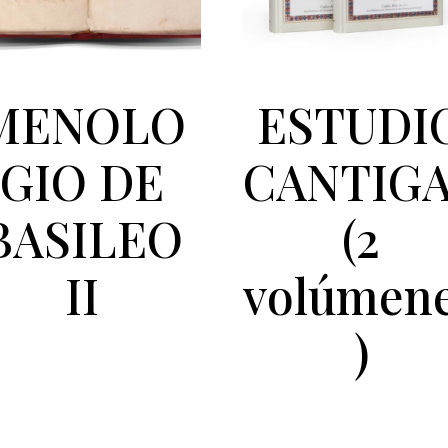
MENOLO
ESTUDI
GIO DE
CANTIG
BASILEO
(2
II
volúmen
)