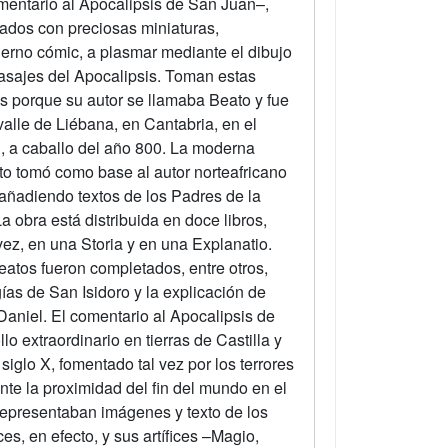
omentario al Apocalipsis de San Juan–,
nados con preciosas miniaturas,
rno cómic, a plasmar mediante el dibujo
pasajes del Apocalipsis. Toman estas
s porque su autor se llamaba Beato y fue
valle de Liébana, en Cantabria, en el
, a caballo del año 800. La moderna
to tomó como base al autor norteafricano
 añadiendo textos de los Padres de la
La obra está distribuida en doce libros,
vez, en una Storia y en una Explanatio.
beatos fueron completados, entre otros,
gías de San Isidoro y la explicación de
Daniel. El comentario al Apocalipsis de
o extraordinario en tierras de Castilla y
siglo X, fomentado tal vez por los terrores
ante la proximidad del fin del mundo en el
representaban imágenes y texto de los
es, en efecto, y sus artífices –Magio,