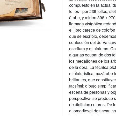
compuesto en la actualid
folios– por 239 folios, s
árabe, y miden 398 x 270
llamada visigótica redon
el libro carece de colofó
que se escribió, debemos
confección del de Valcav
escritura y miniaturas. C
algunas ocupando dos fol
los medallones de los ár
de la obra. La técnica pic
miniaturística mozárabe le
brillantes, que constituy
facsímil; dibujo simplific
escena de personas y obje
perspectiva, se produce 
de distintos colores. De 
altomedieval destacan so