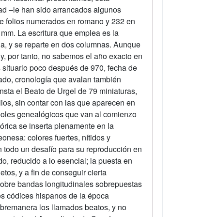
ad –le han sido arrancados algunos
iete folios numerados en romano y 232 en
 mm. La escritura que emplea es la
da, y se reparte en dos columnas. Aunque
n y, por tanto, no sabemos el año exacto en
 situarlo poco después de 970, fecha de
ado, cronología que avalan también
onsta el Beato de Urgel de 79 miniaturas,
ios, sin contar con las que aparecen en
boles genealógicos que van al comienzo
tórica se inserta plenamente en la
onesa: colores fuertes, nítidos y
en todo un desafío para su reproducción en
ado, reducido a lo esencial; la puesta en
tos, y a fin de conseguir cierta
sobre bandas longitudinales sobrepuestas
los códices hispanos de la época
bremanera los llamados beatos, y no