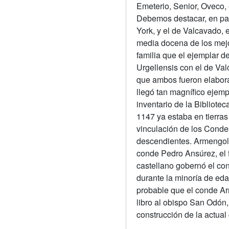
Emeterio, Senior, Oveco,
Debemos destacar, en par
York, y el de Valcavado, e
media docena de los mejo
familia que el ejemplar d
Urgellensis con el de Va
que ambos fueron elabor
llegó tan magnífico ejemp
inventario de la Bibliote
1147 ya estaba en tierras 
vinculación de los Condes
descendientes. Armengol 
conde Pedro Ansúrez, el 
castellano gobernó el con
durante la minoría de eda
probable que el conde A
libro al obispo San Odón, 
construcción de la actual 