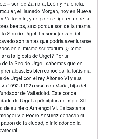
 etc.– son de Zamora, León y Palencia.
ticular, el llamado Morgan, hoy en Nueva
n Valladolid, y no porque figuren entre la
res beatos, sino porque son de la misma
e la Seo de Urgel. La semejanzas del
lcavado son tantas que podría aventurarse
ados en el mismo scriptorium. ¿Cómo
lar a la Iglesia de Urgel? Por un
ca de la Seo de Urgel, sabemos que en
pirenaicas. Es bien conocida, la fortísima
 de Urgel con el rey Alfonso VI y sus
V (1092-1102) casó con María, hija del
fundador de Valladolid. Este conde
dado de Urgel a principios del siglo XII
d de su nieto Armengol VI. Es bastante
rmengol V o Pedro Ansúrez donasen el
patrón de la ciudad, e iniciador de la
catedral.